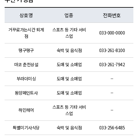
상호명
업종
전화번호
거꾸로가는시간 퇴계
스포츠 등 기타 서비
033-000-0000
점
스업
땡구땡구
숙박 및 음식점
033-261-8100
마코 춘천상설
도매 및 소매업
033-261-7942
부라더미싱
도매 및 소매업
--
동양페인트사
도매 및 소매업
--
50m
스포츠 등 기타 서비
하민헤어
--
스업
특별미기사식당
숙박 및 음식점
033-256-6485