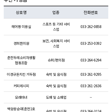
상호명
업종
전화번호
스포츠 등 기타 서비
헤어짱 미용실
033-262-0858
스업
보건, 사회복지 서비
경희한의원
033-253-0392
스업
춘천두레소비자생활
슈퍼/편의점
033-264-6294
협동조합
이경규돈치킨 거두점
숙박 및 음식점
033-261-9295
50m
커피레시피
숙박 및 음식점
033-261-2636
모래마녀
도매 및 소매업
--
백암왕순대(춘천1호
숙박 및 음식점
033-264-3124