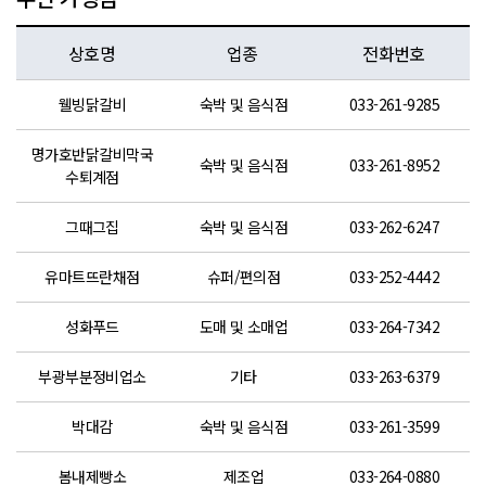
상호명
업종
전화번호
웰빙닭갈비
숙박 및 음식점
033-261-9285
명가호반닭갈비막국
숙박 및 음식점
033-261-8952
수퇴계점
그때그집
숙박 및 음식점
033-262-6247
유마트뜨란채점
슈퍼/편의점
033-252-4442
성화푸드
도매 및 소매업
033-264-7342
50m
부광부분정비업소
기타
033-263-6379
박대감
숙박 및 음식점
033-261-3599
봄내제빵소
제조업
033-264-0880