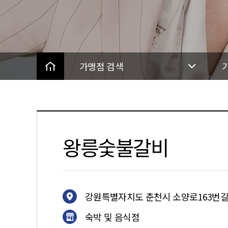
가맹점 검색
왕릉숯불갈비
강원특별자치도 춘천시 소양로163번길 2
숙박 및 음식점