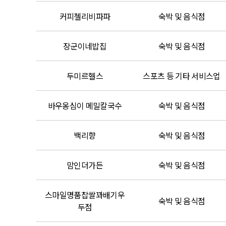
커피첼리비파파
숙박 및 음식점
장군이네밥집
숙박 및 음식점
두미르헬스
스포츠 등 기타 서비스업
바우옹심이 메밀칼국수
숙박 및 음식점
백리향
숙박 및 음식점
맘인더가든
숙박 및 음식점
스마일명품찹쌀꽈배기우
숙박 및 음식점
두점