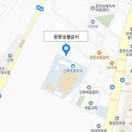
왕릉숯불갈비