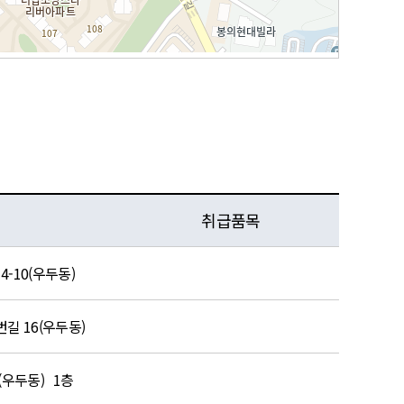
취급품목
-10(우두동)
길 16(우두동)
(우두동) 1층