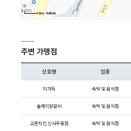
50m
주변 가맹점
상호명
업종
미가득
숙박 및 음식점
솔개미닭갈비
숙박 및 음식점
교촌치킨 신사우동점
숙박 및 음식점