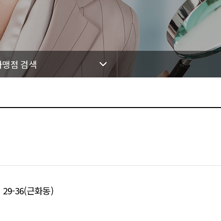
가맹점 검색
9-36(근화동)